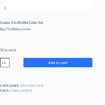
Godox SA-09-004 Gobo Set
Rp
179.000
Rp
250.000
Original
Current
price
price
was:
is:
Rp250.000.
Rp179.000.
50 in stock
Godox
Add to cart
SA-
09-
004
Gobo
Set
quantity
CATEGORY:
FOCUSING LED
TAGS:
GOBO
,
GODOX